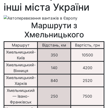
інші міста України
Маршрути з
Хмельницького
Маршрут
Відстань, км
Вартість, грн
Хмельницький-
350
10500
Київ
Хмельницький-
140
4200
Вінниця
Хмельницький-
840
2520
Харків
Хмельницький
— Івано-
250
7500
Франківськ