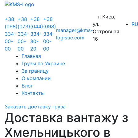
г. Киев,
+38
+38
+38
+38
ул.
R
(098)
(073)
(044)
(098)
manager@kms-
Островная
334-
334-
334-
334-
logistic.com
16
00-
00-
30-
00-
00
00
20
00
Главная
Грузы по Украине
За границу
О компании
Блог
Контакты
Заказать доставку груза
Доставка вантажу з
Хмельницького в