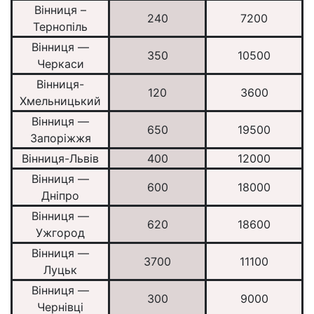
Вінниця –
240
7200
Тернопіль
Вінниця —
350
10500
Черкаси
Вінниця-
120
3600
Хмельницький
Вінниця —
650
19500
Запоріжжя
Вінниця-Львів
400
12000
Вінниця —
600
18000
Дніпро
Вінниця —
620
18600
Ужгород
Вінниця —
3700
11100
Луцьк
Вінниця —
300
9000
Чернівці