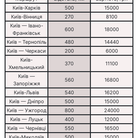
Київ-Харків
500
15000
Київ-Вінниця
270
8100
Київ — Івано-
600
18000
Франківськ
Київ – Тернопіль
480
14440
Київ — Черкаси
200
6000
Київ-
370
11100
Хмельницький
Київ —
560
16800
Запоріжжя
Київ-Львів
540
16200
Київ — Дніпро
500
15000
Київ — Ужгород
800
24000
Київ — Луцьк
400
12000
Київ — Чернівці
550
16500
Київ-Миколаїв
500
15000