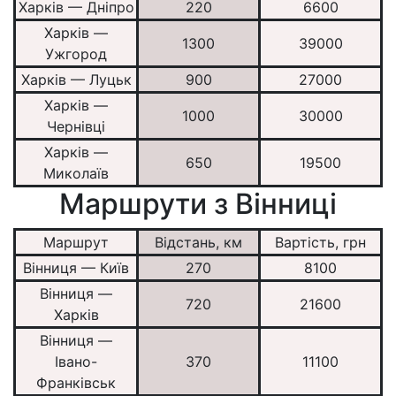
Харків — Дніпро
220
6600
Харків —
1300
39000
Ужгород
Харків — Луцьк
900
27000
Харків —
1000
30000
Чернівці
Харків —
650
19500
Миколаїв
Маршрути з Вінниці
Маршрут
Відстань, км
Вартість, грн
Вінниця — Київ
270
8100
Вінниця —
720
21600
Харків
Вінниця —
Івано-
370
11100
Франківськ