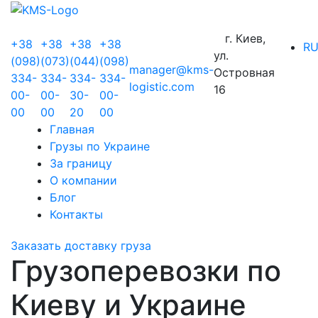
г. Киев,
+38
+38
+38
+38
R
ул.
(098)
(073)
(044)
(098)
manager@kms-
Островная
334-
334-
334-
334-
logistic.com
16
00-
00-
30-
00-
00
00
20
00
Главная
Грузы по Украине
За границу
О компании
Блог
Контакты
Заказать доставку груза
Грузоперевозки по
Киеву и Украине