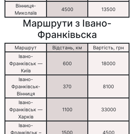
Вінниця-
4500
13500
Миколаїв
Маршрути з Івано-
Франківьска
Маршрут
Відстань, км
Вартість, грн
Івано-
Франківськ —
600
18000
Київ
Івано-
Франківськ-
370
8100
Вінниця
Івано-
Франківськ —
1100
33000
Харків
Івано-
Франківськ –
1500
4500