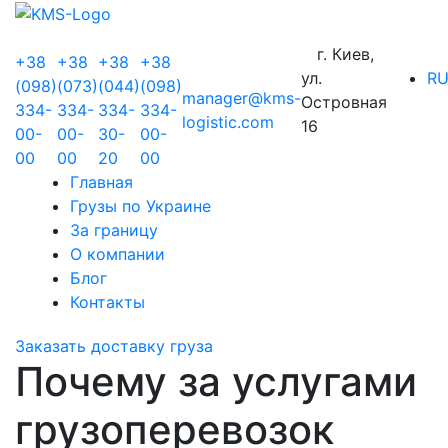
г. Киев,
+38
+38
+38
+38
ул.
R
(098)
(073)
(044)
(098)
manager@kms-
Островная
334-
334-
334-
334-
logistic.com
16
00-
00-
30-
00-
00
00
20
00
Главная
Грузы по Украине
За границу
О компании
Блог
Контакты
Заказать доставку груза
Почему за услугами
грузоперевозок