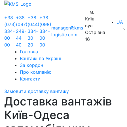
м.
+38
+38
+38
+38
Київ,
UA
(073)
(097)
(044)
(098)
вул.
manager@kms-
334-
249-
334-
334-
Острівна
logistic.com
00-
44-
30-
00-
16
00
40
20
00
Головна
Вантажі по Україні
За кордон
Про компанію
Контакти
Замовити доставку вантажу
Доставка вантажів
Київ-Одеса