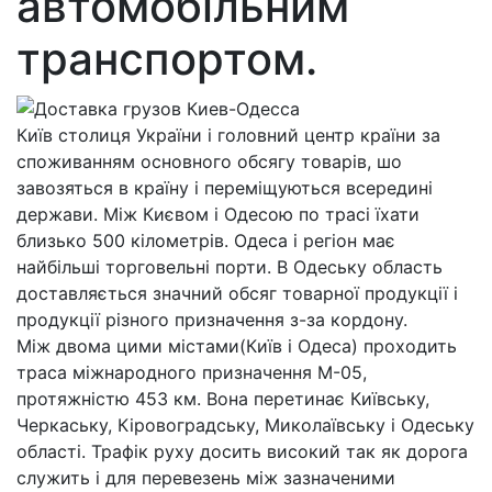
автомобільним
транспортом.
Київ столиця України і головний центр країни за
споживанням основного обсягу товарів, шо
завозяться в країну і переміщуються всередині
держави. Між Києвом і Одесою по трасі їхати
близько 500 кілометрів. Одеса і регіон має
найбільші торговельні порти. В Одеську область
доставляється значний обсяг товарної продукції і
продукції різного призначення з-за кордону.
Між двома цими містами(Київ і Одеса) проходить
траса міжнародного призначення М-05,
протяжністю 453 км. Вона перетинає Київську,
Черкаську, Кіровоградську, Миколаївську і Одеську
області. Трафік руху досить високий так як дорога
служить і для перевезень між зазначеними