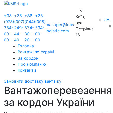
м.
+38
+38
+38
+38
Київ,
UA
(073)
(097)
(044)
(098)
вул.
manager@kms-
334-
249-
334-
334-
Острівна
logistic.com
00-
44-
30-
00-
16
00
40
20
00
Головна
Вантажі по Україні
За кордон
Про компанію
Контакти
Замовити доставку вантажу
Вантажоперевезення
за кордон України