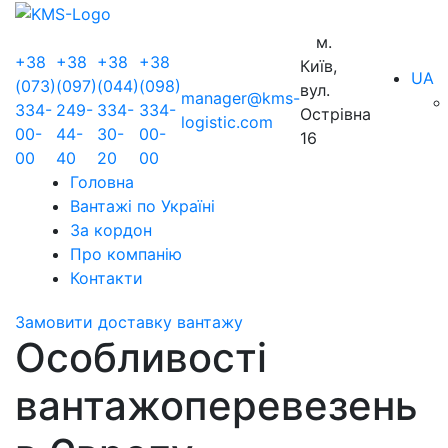
м.
+38
+38
+38
+38
Київ,
UA
(073)
(097)
(044)
(098)
вул.
manager@kms-
334-
249-
334-
334-
Острівна
logistic.com
00-
44-
30-
00-
16
00
40
20
00
Головна
Вантажі по Україні
За кордон
Про компанію
Контакти
Замовити доставку вантажу
Особливості
вантажоперевезень