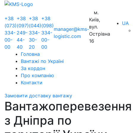
м.
+38
+38
+38
+38
Київ,
UA
(073)
(097)
(044)
(098)
вул.
manager@kms-
334-
249-
334-
334-
Острівна
logistic.com
00-
44-
30-
00-
16
00
40
20
00
Головна
Вантажі по Україні
За кордон
Про компанію
Контакти
Замовити доставку вантажу
Вантажоперевезення
з Дніпра по