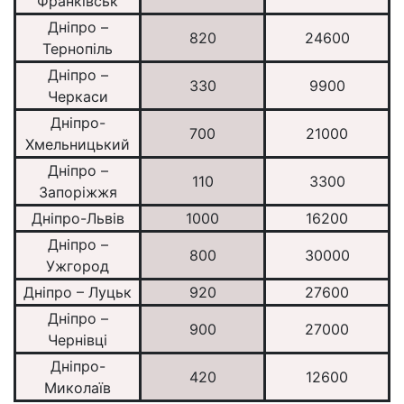
Франківськ
Дніпро –
820
24600
Тернопіль
Дніпро –
330
9900
Черкаси
Дніпро-
700
21000
Хмельницький
Дніпро –
110
3300
Запоріжжя
Дніпро-Львів
1000
16200
Дніпро –
800
30000
Ужгород
Дніпро – Луцьк
920
27600
Дніпро –
900
27000
Чернівці
Дніпро-
420
12600
Миколаїв