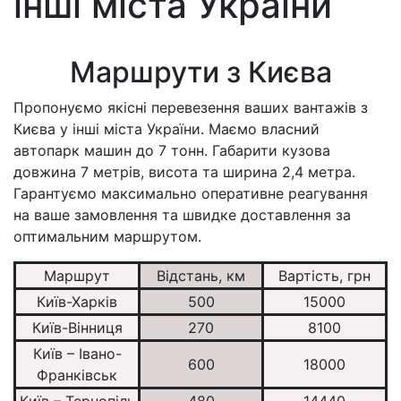
інші міста України
Маршрути з Києва
Пропонуємо якісні перевезення ваших вантажів з
Києва у інші міста України. Маємо власний
автопарк машин до 7 тонн. Габарити кузова
довжина 7 метрів, висота та ширина 2,4 метра.
Гарантуємо максимально оперативне реагування
на ваше замовлення та швидке доставлення за
оптимальним маршрутом.
Маршрут
Відстань, км
Вартість, грн
Київ-Харків
500
15000
Київ-Вінниця
270
8100
Київ – Івано-
600
18000
Франківськ
Київ – Тернопіль
480
14440