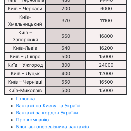
Київ – Черкаси
200
6000
Київ-
370
11100
Хмельницький
Київ –
560
16800
Запоріжжя
Київ-Львів
540
16200
Київ – Дніпро
500
15000
Київ – Ужгород
800
24000
Київ – Луцьк
400
12000
Київ – Чернівці
550
16500
Київ-Миколаїв
500
15000
Головна
Вантажі по Києву та Україні
Вантажі за кордон України
Про компанію
Блог автоперевізника вантажів