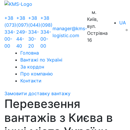
м.
+38
+38
+38
+38
Київ,
UA
(073)
(097)
(044)
(098)
вул.
manager@kms-
334-
249-
334-
334-
Острівна
logistic.com
00-
44-
30-
00-
16
00
40
20
00
Головна
Вантажі по Україні
За кордон
Про компанію
Контакти
Замовити доставку вантажу
Перевезення
вантажів з Києва в