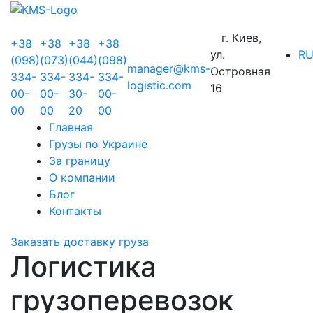
г. Киев,
+38
+38
+38
+38
ул.
R
(098)
(073)
(044)
(098)
manager@kms-
Островная
334-
334-
334-
334-
logistic.com
16
00-
00-
30-
00-
00
00
20
00
Главная
Грузы по Украине
За границу
О компании
Блог
Контакты
Заказать доставку груза
Логистика
грузоперевозок