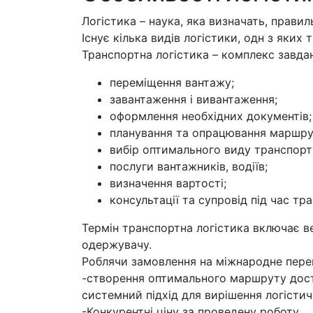
Логістика – наука, яка визначать, прави
Існує кілька видів логістики, одн з яких 
Транспортна логістика – комплекс завдан
переміщення вантажу;
завантаження і вивантаження;
оформлення необхідних документів;
планування та опрацювання маршру
вибір оптимального виду транспорт
послуги вантажників, водіїв;
визначення вартості;
консультації та супровід під час тр
Термін транспортна логістика включає в
одержувачу.
Роблячи замовлення на міжнародне пере
-створення оптимального маршруту дос
системний підхід для вирішення логістич
-Конкурентні ціну за проведену роботу