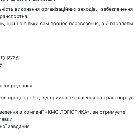
льність виконання організаційних заходів, і забезпеченн
транспортна.
ь, цей не тільки сам процес перевезення, а й паралельн
ту руху;
у;
анспортування.
есь процес робіт, від прийняття рішення на транспорту
везення в компанії «КМС ЛОГІСТИКА», ви отримуєте:
тавки
ної завдання