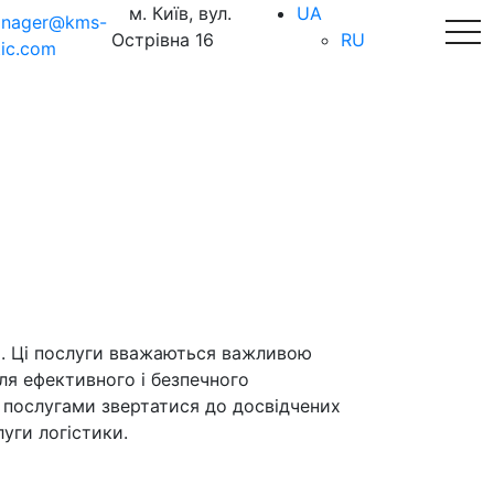
м. Київ, вул.
UA
nager@kms-
tog
Острівна 16
RU
tic.com
и. Ці послуги вважаються важливою
ля ефективного і безпечного
и послугами звертатися до досвідчених
уги логістики.