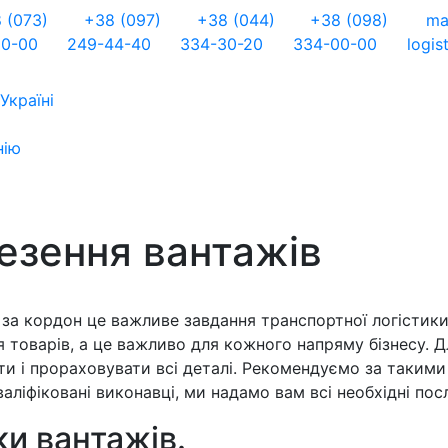
 (073)
+38 (097)
+38 (044)
+38 (098)
ma
00-00
249-44-40
334-30-20
334-00-00
logis
Україні
нію
езення вантажів
за кордон це важливе завдання транспортної логістик
товарів, а це важливо для кожного напряму бізнесу. Д
ти і прораховувати всі деталі. Рекомендуємо за таким
аліфіковані виконавці, ми надамо вам всі необхідні посл
ки вантажів.