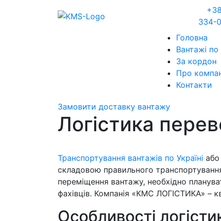
+38
334-
Головна
Вантажі по 
За кордон
Про компа
Контакти
Замовити доставку вантажу
Логістика перев
Транспортування вантажів по Україні
або 
складовою правильного транспортування 
переміщення вантажу, необхідно планува
фахівців. Компанія «КМС ЛОГІСТИКА» – кв
Особливості логісти