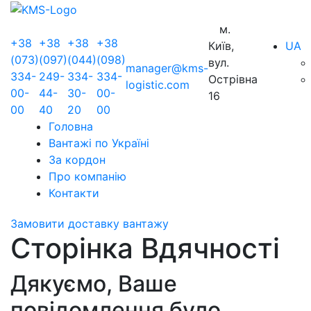
м.
+38
+38
+38
+38
Київ,
UA
(073)
(097)
(044)
(098)
вул.
manager@kms-
334-
249-
334-
334-
Острівна
logistic.com
00-
44-
30-
00-
16
00
40
20
00
Головна
Вантажі по Україні
За кордон
Про компанію
Контакти
Замовити доставку вантажу
Сторінка Вдячності
Дякуємо, Ваше
повідомлення було