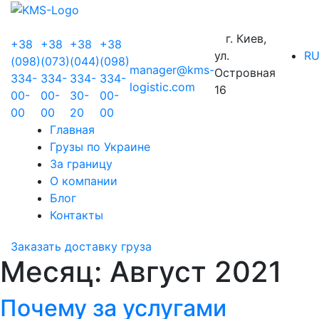
г. Киев,
+38
+38
+38
+38
ул.
R
(098)
(073)
(044)
(098)
manager@kms-
Островная
334-
334-
334-
334-
logistic.com
16
00-
00-
30-
00-
00
00
20
00
Главная
Грузы по Украине
За границу
О компании
Блог
Контакты
Заказать доставку груза
Месяц:
Август 2021
Почему за услугами