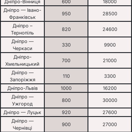
Дніпро-Вінниця
600
18000
Дніпро — Івано-
950
28500
Франківськ
Дніпро –
820
24600
Тернопіль
Дніпро —
330
9900
Черкаси
Дніпро-
700
21000
Хмельницький
Дніпро —
110
3300
Запоріжжя
Дніпро-Львів
1000
16200
Дніпро —
800
30000
Ужгород
Дніпро — Луцьк
920
27600
Дніпро —
900
27000
Чернівці