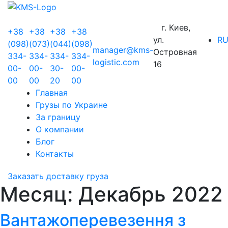
г. Киев,
+38
+38
+38
+38
ул.
R
(098)
(073)
(044)
(098)
manager@kms-
Островная
334-
334-
334-
334-
logistic.com
16
00-
00-
30-
00-
00
00
20
00
Главная
Грузы по Украине
За границу
О компании
Блог
Контакты
Заказать доставку груза
Месяц:
Декабрь 2022
Вантажоперевезення з