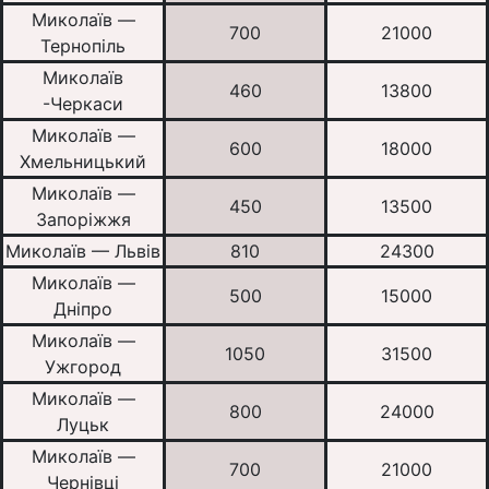
Миколаїв —
700
21000
Тернопіль
Миколаїв
460
13800
-Черкаси
Миколаїв —
600
18000
Хмельницький
Миколаїв —
450
13500
Запоріжжя
Миколаїв — Львів
810
24300
Миколаїв —
500
15000
Дніпро
Миколаїв —
1050
31500
Ужгород
Миколаїв —
800
24000
Луцьк
Миколаїв —
700
21000
Чернівці