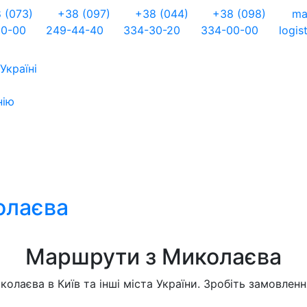
 (073)
+38 (097)
+38 (044)
+38 (098)
ma
00-00
249-44-40
334-30-20
334-00-00
logis
Україні
нію
олаєва
Маршрути з Миколаєва
лаєва в Київ та інші міста України. Зробіть замовленн