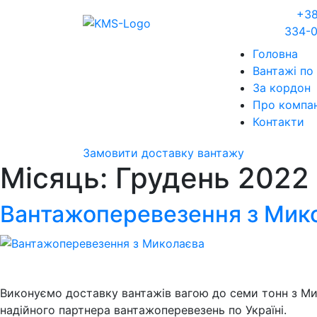
+38
334-
Головна
Вантажі по 
За кордон
Про компа
Контакти
Замовити доставку вантажу
Місяць:
Грудень 2022
Вантажоперевезення з Мик
Виконуємо доставку вантажів вагою до семи тонн з Мико
надійного партнера вантажоперевезень по Україні.