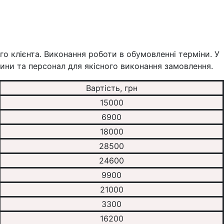
го клієнта. Виконання роботи в обумовленні терміни. У
шини та персонал для якісного виконання замовлення.
Вартість, грн
15000
6900
18000
28500
24600
9900
21000
3300
16200